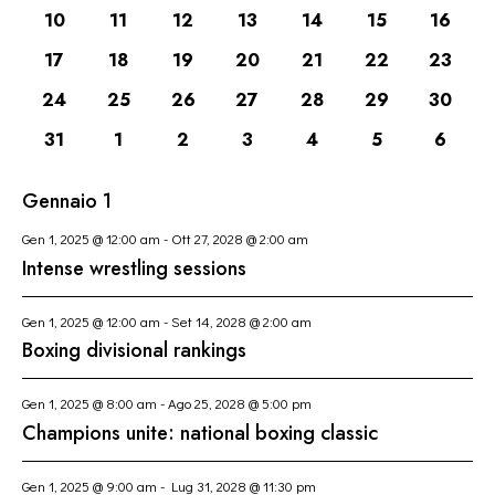
R
N
I
o
11
11
11
11
11
11
11
10
11
12
13
14
15
16
I
D
eventi
eventi
eventi
eventi
eventi
eventi
eventi
S
n
11
11
11
11
11
11
C
11
17
18
19
20
21
22
23
A
T
a
eventi
eventi
eventi
eventi
eventi
eventi
eventi
E
R
E
l
11
11
11
11
11
11
11
24
25
26
27
28
29
30
R
eventi
eventi
eventi
eventi
eventi
eventi
eventi
I
N
a
11
11
11
11
11
11
11
31
1
2
3
4
5
6
C
A
d
O
eventi
eventi
eventi
eventi
eventi
eventi
eventi
A
V
a
D
Gennaio 1
I
t
E
I
G
a
V
E
Gen 1, 2025 @ 12:00 am
-
Ott 27, 2028 @ 2:00 am
A
.
I
V
Intense wrestling sessions
Z
S
E
I
T
N
Gen 1, 2025 @ 12:00 am
-
Set 14, 2028 @ 2:00 am
O
E
Boxing divisional rankings
T
N
N
I
E
A
Gen 1, 2025 @ 8:00 am
-
Ago 25, 2028 @ 5:00 pm
Champions unite: national boxing classic
V
I
Gen 1, 2025 @ 9:00 am
-
Lug 31, 2028 @ 11:30 pm