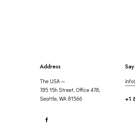
Address
Say
The USA —
inf
785 15h Street, Office 478,
Seattle, WA 81566
+1 