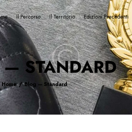
ome
Il Percorso
Il Territorio
Edizioni Precedenti
 — STANDARD
Home
Blog — Standard