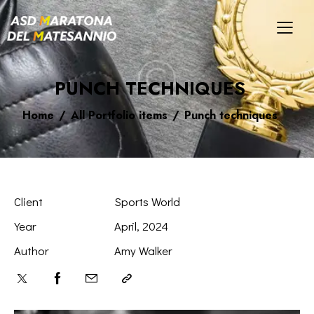
PUNCH TECHNIQUES
Home
All Portfolio items
Punch techniques
Client
Sports World
Year
April, 2024
Author
Amy Walker