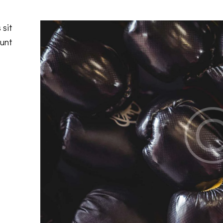
 sit
sunt