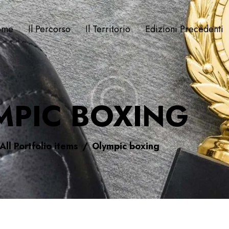
ome
Il Percorso
Il Territorio
Edizioni Precedenti
MPIC BOXING
All Portfolio items
Olympic boxing