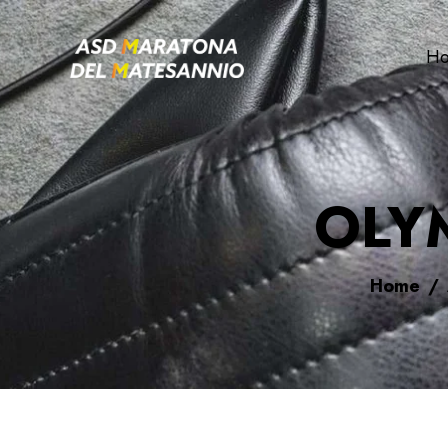
H
OLY
Home