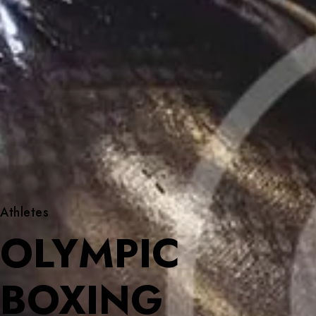
Athletes
OLYMPIC
BOXING