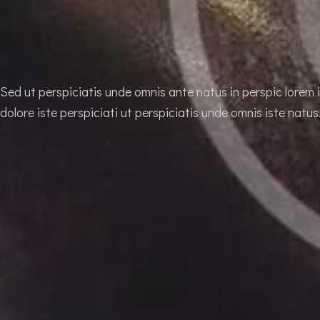
Sed ut perspiciatis unde omnis ante natus in perspic lorem
dolore iste perspiciati ut perspiciatis unde omnis iste natus