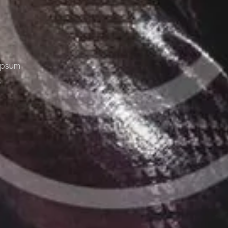
 ipsum
.