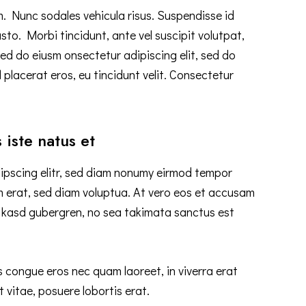
um. Nunc sodales vehicula risus. Suspendisse id
usto. Morbi tincidunt, ante vel suscipit volutpat,
sed do eiusm onsectetur adipiscing elit, sed do
 placerat eros, eu tincidunt velit. Consectetur
 iste natus et
ipscing elitr, sed diam nonumy eirmod tempor
m erat, sed diam voluptua. At vero eos et accusam
ta kasd gubergren, no sea takimata sanctus est
 congue eros nec quam laoreet, in viverra erat
 vitae, posuere lobortis erat.