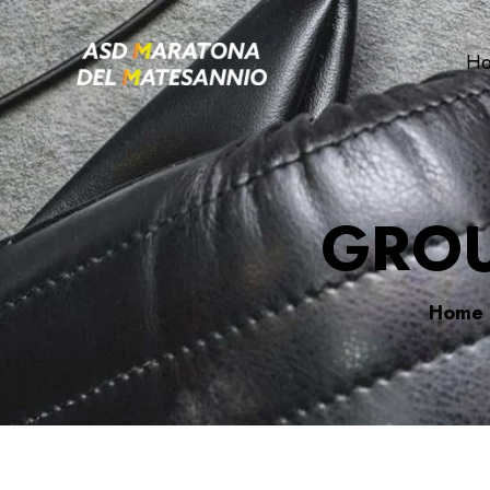
H
GROU
Home