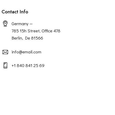
Contact Info
Germany —
785 15h Street, Office 478
Berlin, De 81566
info@email.com
+1 840 841 25 69