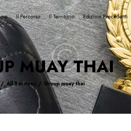
ome
Il Percorso
Il Territorio
Edizioni Precedenti
P MUAY THAI
All Services
Group muay thai