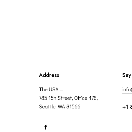
Address
Say
The USA —
inf
785 15h Street, Office 478,
Seattle, WA 81566
+1 