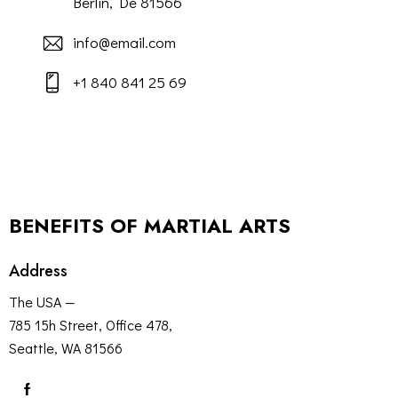
Berlin, De 81566
info@email.com
+1 840 841 25 69
BENEFITS OF MARTIAL ARTS
Address
The USA —
785 15h Street, Office 478,
Seattle, WA 81566