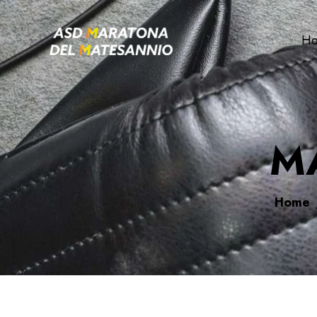
H
M
Home