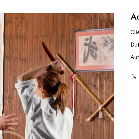
Ad
Cli
Da
Aut