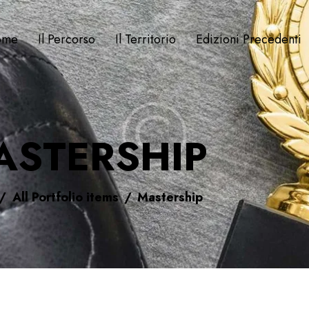
ome
Il Percorso
Il Territorio
Edizioni Precedenti
ASTERSHIP
All Portfolio items
Mastership