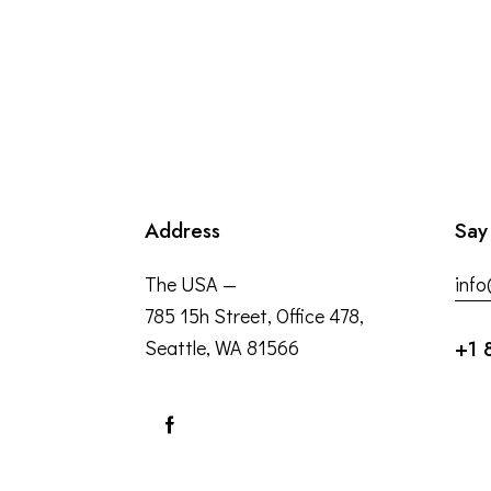
Address
Say
The USA —
inf
785 15h Street, Office 478,
Seattle, WA 81566
+1 