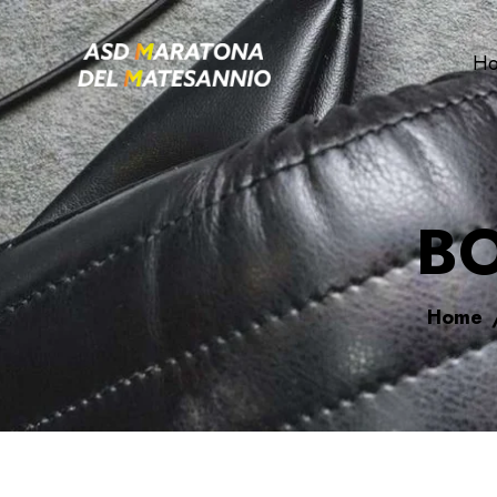
H
B
Home