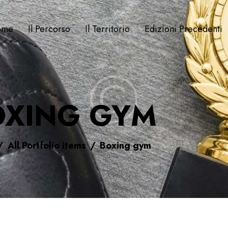
ome
Il Percorso
Il Territorio
Edizioni Precedenti
OXING GYM
All Portfolio items
Boxing gym