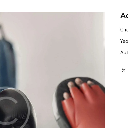
Ad
Cli
Yea
Aut