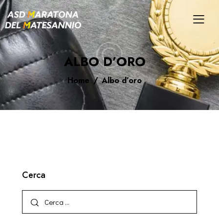
ALBO D’ORO
Home
Albo d’oro
Cerca