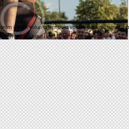
nim ipsam voluptatem quia voluptas sit aspernatur aut
as sit aut odit aut fugit. Dicta sunt explicabo.