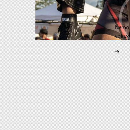
Nemo e
volupt